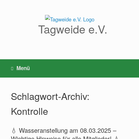
Zum
Inhalt
springen
Tagweide e.V.
Menü
Schlagwort-Archiv:
Kontrolle
💧 Wasseranstellung am 08.03.2025 –
Wichtige Hinweise für alle Mitglieder! 💧